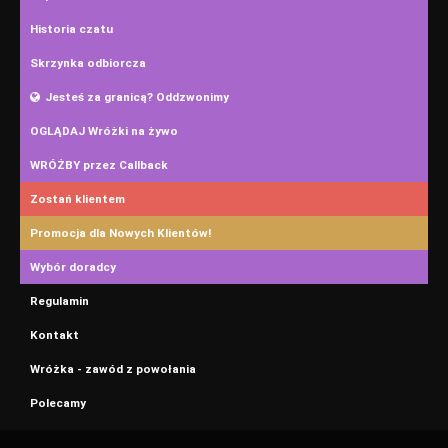
Historia czatu
Skrzynka odbiorcza
Jesteś za granicą? Oddzwonimy
OGLĄDAJ Wróżki na żywo
WRÓŻBY przez Callback
Zostań klientem
Promocja dla Nowych Klientów!
Wybór doradcy
Regulamin
Kontakt
Wróżka - zawód z powołania
Polecamy