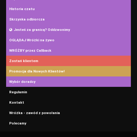
Historia czatu
Skrzynka odbiorcza
Jesteś za granicą? Oddzwonimy
OGLĄDAJ Wróżki na żywo
WRÓŻBY przez Callback
Zostań klientem
Promocja dla Nowych Klientów!
Wybór doradcy
Regulamin
Kontakt
Wróżka - zawód z powołania
Polecamy