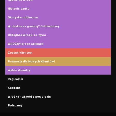
Historia czatu
Skrzynka odbiorcza
Jesteś za granicą? Oddzwonimy
OGLĄDAJ Wróżki na żywo
WRÓŻBY przez Callback
Zostań klientem
Promocja dla Nowych Klientów!
Wybór doradcy
Regulamin
Kontakt
Wróżka - zawód z powołania
Polecamy