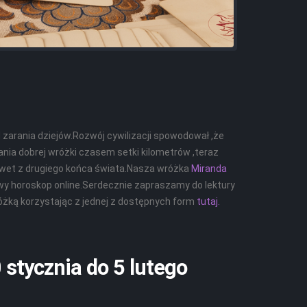
zarania dziejów.Rozwój cywilizacji spowodował ,że
nia dobrej wróżki czasem setki kilometrów ,teraz
nawet z drugiego końca świata.Nasza wróżka
Miranda
wy horoskop online.Serdecznie zapraszamy do lektury
różką korzystając z jednej z dostępnych form
tutaj
.
 stycznia do 5 lutego