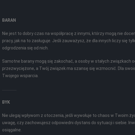
BARAN
Nie jest to dobry czas na współpracę z innymi, którzy mogą nie doce
pracy, jak na to zasługuje. Jeśli zauważysz, że dla innych liczy się 
odgrodzenia się od nich.
Samotne barany mogą się zakochać, a osoby w stałych związkach odn
przezwyciężone, a Twój związek ma szansę się wzmocnić. Dla swoic
Twojego wsparcia.
................
BYK
Nie ulegaj wpływom z otoczenia, jeśli wywołuje to chaos w Twoim ży
uwagę, czy zachowujesz odpowiedni dystans do sytuacji i siebie. Inw
osiągalne.