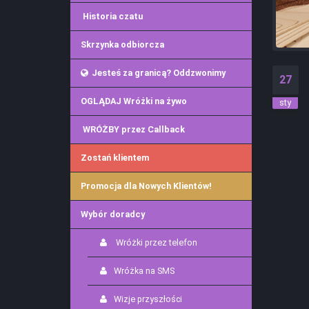
Historia czatu
Skrzynka odbiorcza
Jesteś za granicą? Oddzwonimy
27
OGLĄDAJ Wróżki na żywo
sty
WRÓŻBY przez Callback
Zostań klientem
Promocja dla Nowych Klientów!
Wybór doradcy
Wróżki przez telefon
Wróżka na SMS
Wizje przyszłości