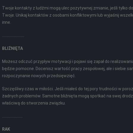
Twoje kontakty z ludźmi mogą ulec pozytywnej zmianie, jeśli tylko d
Twoje. Unikaj kontaktów z osobami konfliktowymi lub wyjaśnij wszelki
inne.
.........................
BLIŹNIĘTA
Możesz odczuć przypływ motywacji i pojawi się zapał do realizowani
będzie pomocne. Docenisz wartość pracy zespołowej, ale i siebie sa
rozpoczynanie nowych przedsięwzięć.
Szczęśliwy czas w miłości. Jeśli miałeś do tej pory trudności w poro
żadnych problemów. Samotne bliźnięta mogą spotkać na swej drodze
właściwą do stworzenia związku.
.......................
RAK