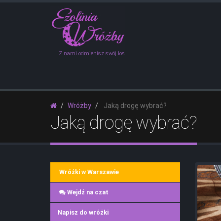
Z nami odmienisz swój los
Wróżby
Jaką drogę wybrać?
Jaką drogę wybrać?
Wróżki w Warszawie
Wejdź na czat
Napisz do wróżki