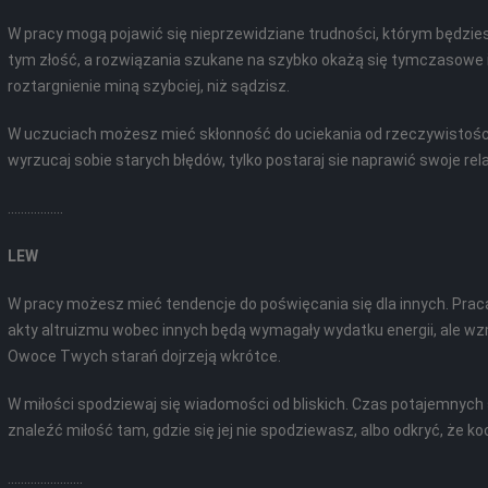
W pracy mogą pojawić się nieprzewidziane trudności, którym będzie
tym złość, a rozwiązania szukane na szybko okażą się tymczasowe i
roztargnienie miną szybciej, niż sądzisz.
W uczuciach możesz mieć skłonność do uciekania od rzeczywistości
wyrzucaj sobie starych błędów, tylko postaraj sie naprawić swoje relac
.................
LEW
W pracy możesz mieć tendencje do poświęcania się dla innych. Prac
akty altruizmu wobec innych będą wymagały wydatku energii, ale wzmo
Owoce Twych starań dojrzeją wkrótce.
W miłości spodziewaj się wiadomości od bliskich. Czas potajemnych
znaleźć miłość tam, gdzie się jej nie spodziewasz, albo odkryć, że koc
.......................