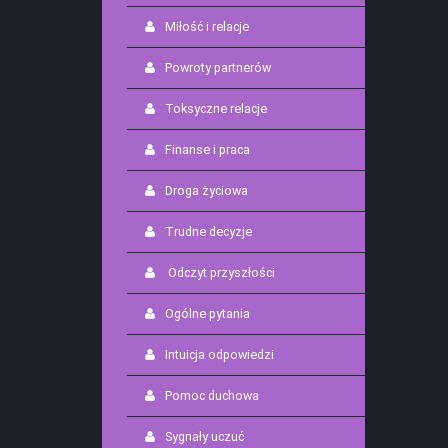
Miłość i relacje
Powroty partnerów
Toksyczne relacje
Finanse i praca
Droga życiowa
Trudne decyzje
Odczyt przyszłości
Ogólne pytania
Intuicja odpowiedzi
Pomoc duchowa
Sygnały uczuć