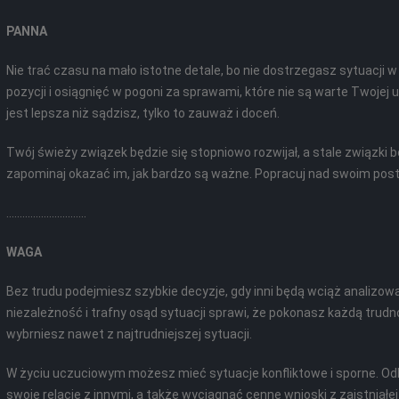
PANNA
Nie trać czasu na mało istotne detale, bo nie dostrzegasz sytuacji 
pozycji i osiągnięć w pogoni za sprawami, które nie są warte Twojej
jest lepsza niż sądzisz, tylko to zauważ i doceń.
Twój świeży związek będzie się stopniowo rozwijał, a stale związki bę
zapominaj okazać im, jak bardzo są ważne. Popracuj nad swoim pos
..............................
WAGA
Bez trudu podejmiesz szybkie decyzje, gdy inni będą wciąż analizowa
niezależność i trafny osąd sytuacji sprawi, że pokonasz każdą trudno
wybrniesz nawet z najtrudniejszej sytuacji.
W życiu uczuciowym możesz mieć sytuacje konfliktowe i sporne. Od
swoje relacje z innymi, a także wyciągnąć cenne wnioski z zaistnia