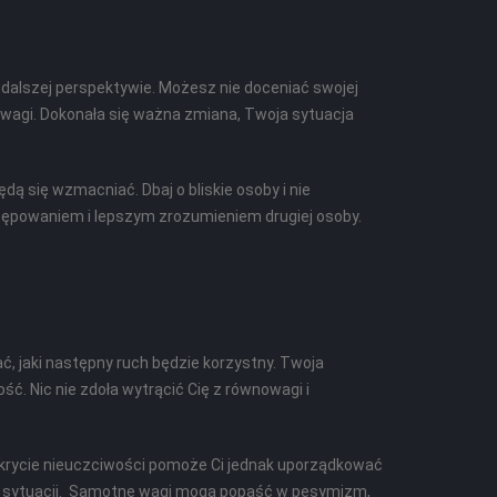
w dalszej perspektywie. Możesz nie doceniać swojej
 uwagi. Dokonała się ważna zmiana, Twoja sytuacja
dą się wzmacniać. Dbaj o bliskie osoby i nie
tępowaniem i lepszym zrozumieniem drugiej osoby.
ć, jaki następny ruch będzie korzystny. Twoja
ść. Nic nie zdoła wytrącić Cię z równowagi i
krycie nieuczciwości pomoże Ci jednak uporządkować
łej sytuacji. Samotne wagi mogą popaść w pesymizm,