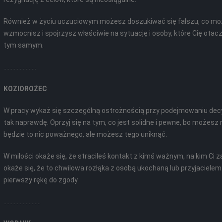
Również w życiu uczuciowym możesz doszukiwać się fałszu, co może
wzmocnisz i spojrzysz właściwie na sytuację i osoby, które Cię otac
tym samym.
......................
KOZIOROŻEC
W pracy wykaż się szczególną ostrożnością przy podejmowaniu decyz
tak naprawdę. Oprzyj się na tym, co jest solidne i pewne, bo możesz
będzie to nic poważnego, ale możesz tego uniknąć.
W miłości okaże się, że straciłeś kontakt z kimś ważnym, na kim Ci
okaże się, że to chwilowa rozłąka z osobą ukochaną lub przyjacielem
pierwszy rękę do zgody.
.........................