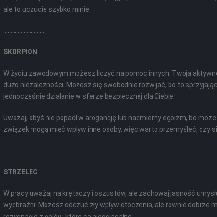
ale to uczucie szybko minie.
..............................
SKORPION
W życiu zawodowym możesz liczyć na pomoc innych. Twoja aktywnoś
dużo niezależności. Możesz się swobodnie rozwijać, bo to sprzyjają
jednocześnie działanie w sferze bezpiecznej dla Ciebie.
Uważaj, abyś nie popadł w arogancję lub nadmierny egoizm, bo może 
związek mogą mieć wpływ inne osoby, więc warto przemyśleć, czy si
.............................
STRZELEC
W pracy uważaj na krętaczy i oszustów, ale zachowaj jasność umysłu 
wyobraźni. Możesz odczuć zły wpływ otoczenia, ale równie dobrze m
rezygnację z celów, które są nieosiągalne.