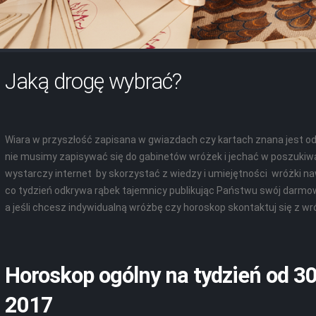
Jaką drogę wybrać?
Wiara w przyszłość zapisana w gwiazdach czy kartach znana jest od 
nie musimy zapisywać się do gabinetów wróżek i jechać w poszukiwa
wystarczy internet by skorzystać z wiedzy i umiejętności wróżki 
co tydzień odkrywa rąbek tajemnicy publikując Państwu swój darmo
a jeśli chcesz indywidualną wróżbę czy horoskop skontaktuj się z w
Horoskop ogólny na tydzień od 30
2017