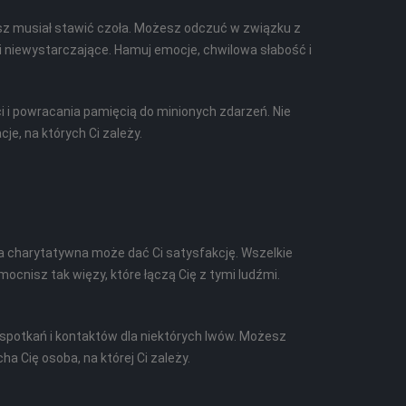
sz musiał stawić czoła. Możesz odczuć w związku z
 niewystarczające. Hamuj emocje, chwilowa słabość i
 i powracania pamięcią do minionych zdarzeń. Nie
je, na których Ci zależy.
a charytatywna może dać Ci satysfakcję. Wszelkie
cnisz tak więzy, które łączą Cię z tymi ludźmi.
 spotkań i kontaktów dla niektórych lwów. Możesz
ha Cię osoba, na której Ci zależy.