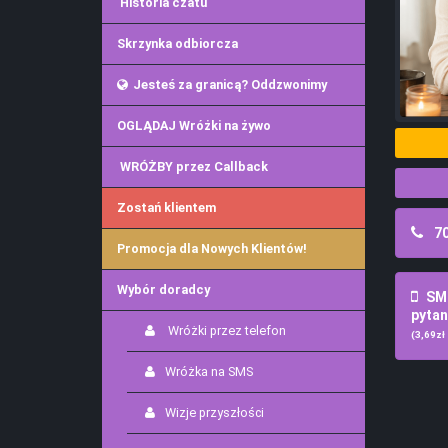
Historia czatu
Skrzynka odbiorcza
Jesteś za granicą? Oddzwonimy
OGLĄDAJ Wróżki na żywo
WRÓŻBY przez Callback
Zostań klientem
70
Promocja dla Nowych Klientów!
Wybór doradcy
SMS
pytan
Wróżki przez telefon
(3,69zł 
Wróżka na SMS
Wizje przyszłości