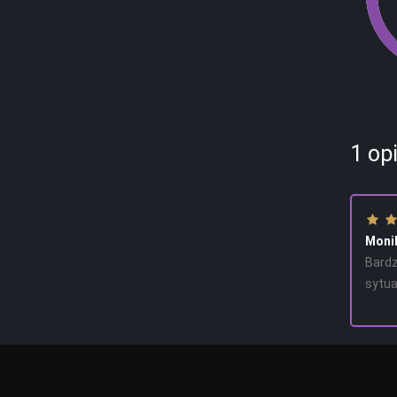
1
opi
Moni
Bardz
sytua