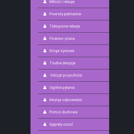
Miłość i relacje
Powroty partnerów
Toksyczne relacje
Finanse i praca
Droga życiowa
Trudne decyzje
Odczyt przyszłości
Ogólne pytania
Intuicja odpowiedzi
Pomoc duchowa
Sygnały uczuć