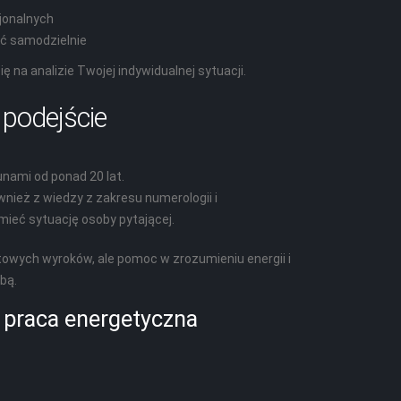
jonalnych
ąć samodzielnie
ię na analizie Twojej indywidualnej sytuacji.
 podejście
unami od ponad 20 lat.
nież z wiedzy z zakresu numerologii i
umieć sytuację osoby pytającej.
towych wyroków, ale pomoc w zrozumieniu energii i
bą.
 praca energetyczna