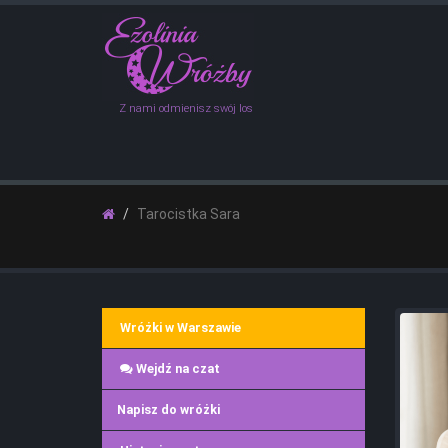
Z nami odmienisz swój los
Tarocistka Sara
Wróżki w Warszawie
Wejdź na czat
Napisz do wróżki