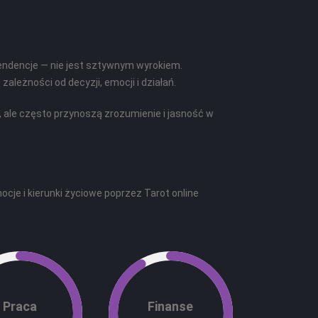
tendencje — nie jest sztywnym wyrokiem.
ależności od decyzji, emocji i działań.
 ale często przynoszą zrozumienie i jasność w
je i kierunki życiowe poprzez Tarot online
Praca
Finanse