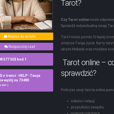
Tarot?
Czy Tarot online
może odpowiedz
Sprawdź indywidualną sesję Taro
Napisz do wróżki
Tarot może pomóc Ci lepiej zroz
zmierza Twoje życie. Karty tarot
Rozpocznij czat
ukryte blokady oraz możliwe sce
8 577 502 kod 1
Tarot online – c
sprawdzić?
 o treści : HELP -Twoje
ie wyślij na 73480
z VAT )
Podczas sesji tarota online po
miłości i relacji
przyszłości związku
powrotu partnera