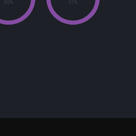
92
%
94
%