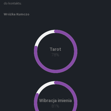
do kontaktu.
Wróżka Kumczo
Tarot
93
%
Wibracja imienia
97
%