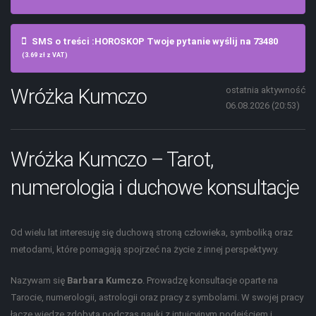
SMS o treści :HOROSKOP Twoje pytanie wyślij na 73480
(3.69 zł z VAT)
Wróżka Kumczo
ostatnia aktywność
06.08.2026 (20:53)
Wróżka Kumczo – Tarot,
numerologia i duchowe konsultacje
Od wielu lat interesuję się duchową stroną człowieka, symboliką oraz
metodami, które pomagają spojrzeć na życie z innej perspektywy.
Nazywam się
Barbara Kumczo
. Prowadzę konsultacje oparte na
Tarocie, numerologii, astrologii oraz pracy z symbolami. W swojej pracy
łączę wiedzę zdobytą podczas nauki z intuicyjnym podejściem i