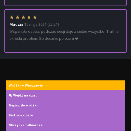
Madzia
15 maja 2021 (22:21)
Wspaniała osoba, podczas sesji daje z siebie wszystko. Trafnie
określa problem. Serdecznie polecam ❤️
Wróżki w Warszawie
Wejdź na czat
Napisz do wróżki
Historia czatu
Skrzynka odbiorcza