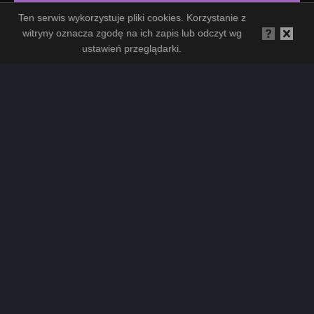
Jesteś za granicą? Oddzwonimy
Ten serwis wykorzystuje pliki cookies. Korzystanie z
witryny oznacza zgodę na ich zapis lub odczyt wg
OGLĄDAJ Wróżki na żywo
ustawień przeglądarki.
WRÓŻBY przez Callback
Zostań klientem
Promocja dla Nowych Klientów!
Wybór doradcy
Regulamin
Kontakt
Wróżka - zawód z powołania
Polecamy
© Copyright 2015. All Rights Reserved.